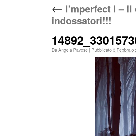
←
I’mperfect I – il
indossatori!!!
14892_3301573
Da
Angela Pavese
|
Pubblicato
3 Febbraio