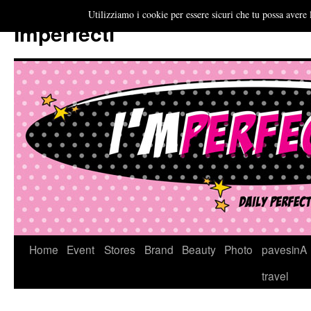
Utilizziamo i cookie per essere sicuri che tu possa avere 
Imperfecti
Vai
Home
Event
Stores
Brand
Beauty
Photo
pavesinA
al
travel
contenuto