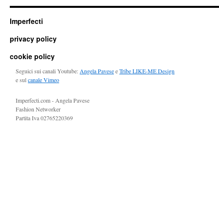
Imperfecti
privacy policy
cookie policy
Seguici sui canali Youtube:
Angela Pavese
e
Tribe LIKE-ME Design
e sul
canale Vimeo
Imperfecti.com - Angela Pavese
Fashion Networker
Partita Iva 02765220369