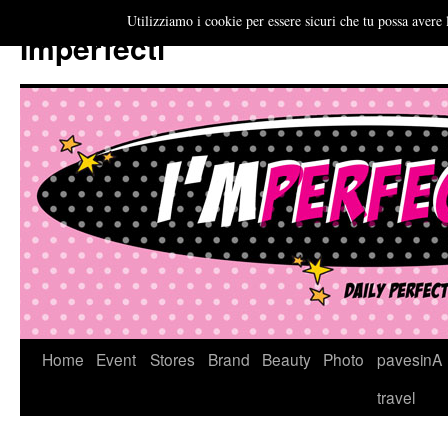
Utilizziamo i cookie per essere sicuri che tu possa avere 
Imperfecti
Vai
Home
Event
Stores
Brand
Beauty
Photo
pavesinA
al
travel
contenuto