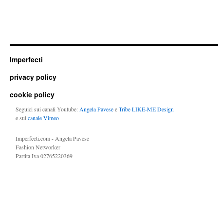
Imperfecti
privacy policy
cookie policy
Seguici sui canali Youtube:
Angela Pavese
e
Tribe LIKE-ME Design
e sul
canale Vimeo
Imperfecti.com - Angela Pavese
Fashion Networker
Partita Iva 02765220369