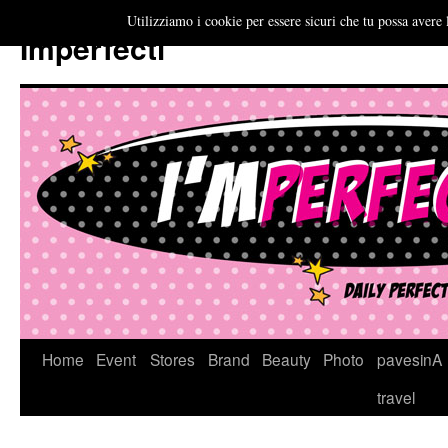
Utilizziamo i cookie per essere sicuri che tu possa avere 
Imperfecti
Vai
Home
Event
Stores
Brand
Beauty
Photo
pavesinA
al
travel
contenuto