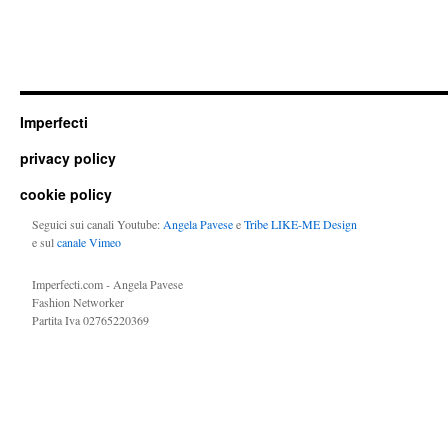
Imperfecti
privacy policy
cookie policy
Seguici sui canali Youtube:
Angela Pavese
e
Tribe LIKE-ME Design
e sul
canale Vimeo
Imperfecti.com - Angela Pavese
Fashion Networker
Partita Iva 02765220369