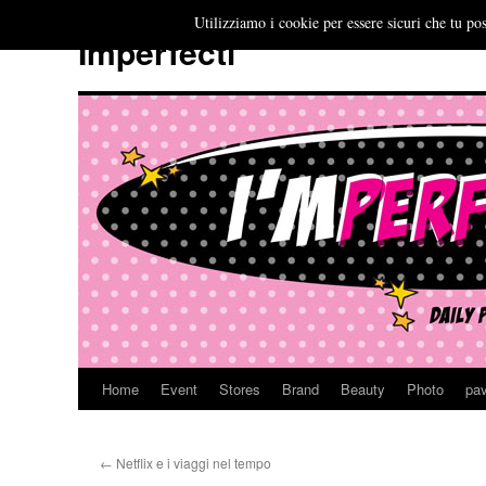
Utilizziamo i cookie per essere sicuri che tu pos
Imperfecti
Home
Event
Stores
Brand
Beauty
Photo
pav
Vai
al
←
Netflix e i viaggi nel tempo
contenuto