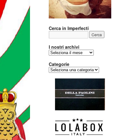
Cerca in Imperfecti
I nostri archivi
I
nostri
archivi
Categorie
Categorie