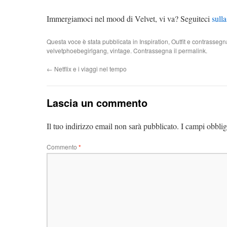
Immergiamoci nel mood di Velvet, vi va? Seguiteci
sull
Questa voce è stata pubblicata in
Inspiration
,
Outfit
e contrassegn
velvetphoebegirlgang
,
vintage
. Contrassegna il
permalink
.
←
Netflix e i viaggi nel tempo
Lascia un commento
Il tuo indirizzo email non sarà pubblicato.
I campi obblig
Commento
*