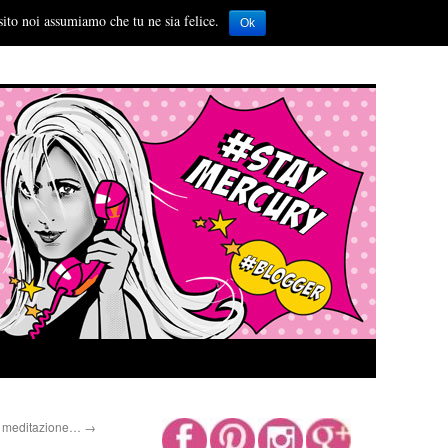
sito noi assumiamo che tu ne sia felice.
Ok
o, meditazione…
→