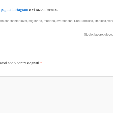
a pagina Instagram
e vi racconteremo.
ata con
fashionlover
,
migliarino
,
modena
,
overseason
,
SanFrancisco
,
timeless
,
vel
Studio, lavoro, gioc
*
atori sono contrassegnati