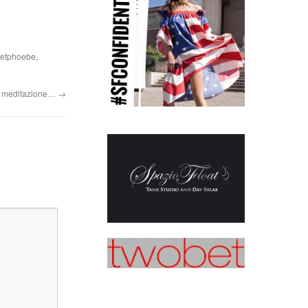
vetphoebe
,
o, meditazione…
→