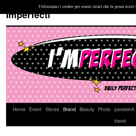
Utilizziamo i cookie per essere sicuri che tu possa avere 
Imperfecti
Vai
Home
Event
Stores
Brand
Beauty
Photo
pavesinA
al
travel
contenuto