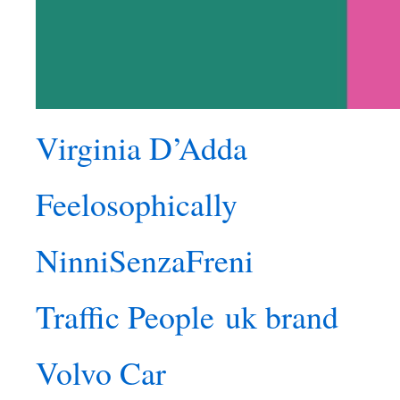
Virginia D’Adda
Feelosophically
NinniSenzaFreni
Traffic People uk brand
Volvo Car