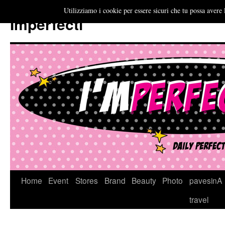
Utilizziamo i cookie per essere sicuri che tu possa avere 
Imperfecti
Vai
Home
Event
Stores
Brand
Beauty
Photo
pavesinA
al
travel
contenuto