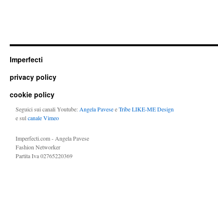
Imperfecti
privacy policy
cookie policy
Seguici sui canali Youtube:
Angela Pavese
e
Tribe LIKE-ME Design
e sul
canale Vimeo
Imperfecti.com - Angela Pavese
Fashion Networker
Partita Iva 02765220369