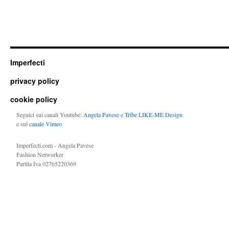
Imperfecti
privacy policy
cookie policy
Seguici sui canali Youtube:
Angela Pavese
e
Tribe LIKE-ME Design
e sul
canale Vimeo
Imperfecti.com - Angela Pavese
Fashion Networker
Partita Iva 02765220369