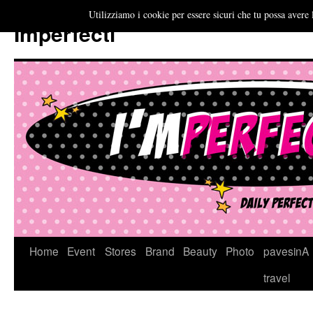
Utilizziamo i cookie per essere sicuri che tu possa avere 
Imperfecti
Vai
Home
Event
Stores
Brand
Beauty
Photo
pavesinA
al
travel
contenuto