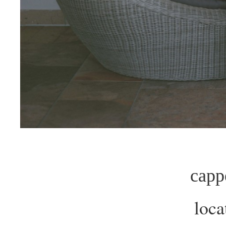
capp
loca