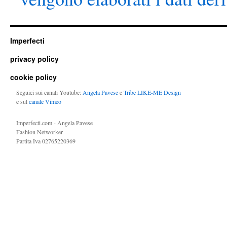
Imperfecti
privacy policy
cookie policy
Seguici sui canali Youtube:
Angela Pavese
e
Tribe LIKE-ME Design
e sul
canale Vimeo
Imperfecti.com - Angela Pavese
Fashion Networker
Partita Iva 02765220369