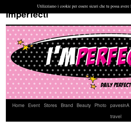
Utilizziamo i cookie per essere sicuri che tu possa avere 
Imperfecti
Vai
Home
Event
Stores
Brand
Beauty
Photo
pavesinA
al
travel
contenuto