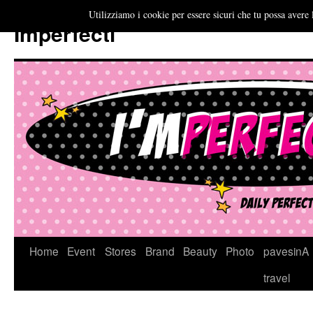
Utilizziamo i cookie per essere sicuri che tu possa avere 
Imperfecti
Vai
Home
Event
Stores
Brand
Beauty
Photo
pavesinA
al
travel
contenuto