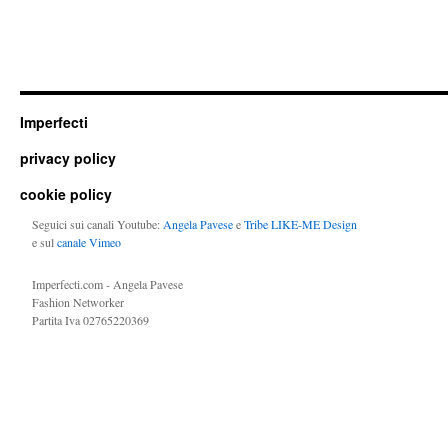
Imperfecti
privacy policy
cookie policy
Seguici sui canali Youtube:
Angela Pavese
e
Tribe LIKE-ME Design
e sul
canale Vimeo
Imperfecti.com - Angela Pavese
Fashion Networker
Partita Iva 02765220369