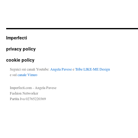
Imperfecti
privacy policy
cookie policy
Seguici sui canali Youtube:
Angela Pavese
e
Tribe LIKE-ME Design
e sul
canale Vimeo
Imperfecti.com - Angela Pavese
Fashion Networker
Partita Iva 02765220369