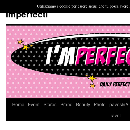
Utilizziamo i cookie per essere sicuri che tu possa avere 
Imperfecti
Vai
Home
Event
Stores
Brand
Beauty
Photo
pavesinA
al
travel
contenuto