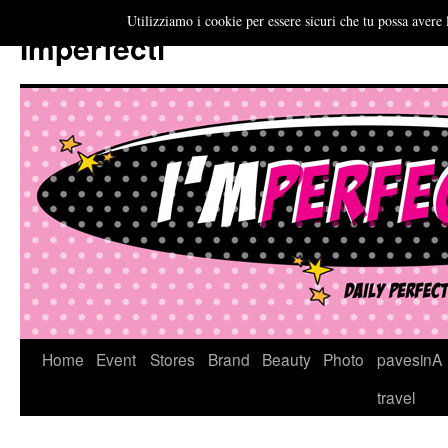
Utilizziamo i cookie per essere sicuri che tu possa avere 
Imperfecti
Vai
Home
Event
Stores
Brand
Beauty
Photo
pavesinA
al
travel
contenuto