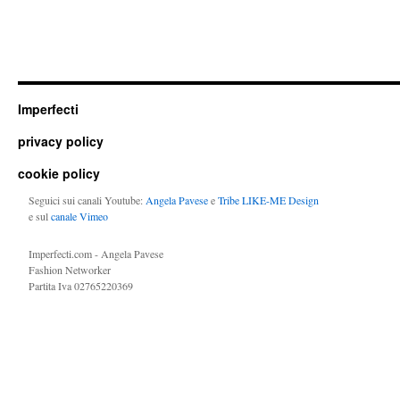
Imperfecti
privacy policy
cookie policy
Seguici sui canali Youtube:
Angela Pavese
e
Tribe LIKE-ME Design
e sul
canale Vimeo
Imperfecti.com - Angela Pavese
Fashion Networker
Partita Iva 02765220369