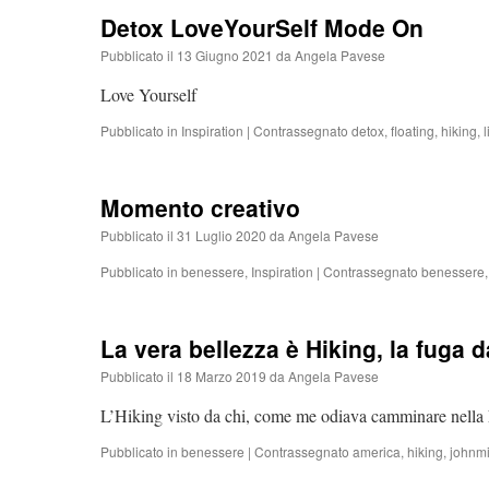
Detox LoveYourSelf Mode On
Pubblicato il
13 Giugno 2021
da
Angela Pavese
Love Yourself
Pubblicato in
Inspiration
|
Contrassegnato
detox
,
floating
,
hiking
,
l
Momento creativo
Pubblicato il
31 Luglio 2020
da
Angela Pavese
Pubblicato in
benessere
,
Inspiration
|
Contrassegnato
benessere
La vera bellezza è Hiking, la fuga da
Pubblicato il
18 Marzo 2019
da
Angela Pavese
L’Hiking visto da chi, come me odiava camminare nella 
Pubblicato in
benessere
|
Contrassegnato
america
,
hiking
,
johnmi