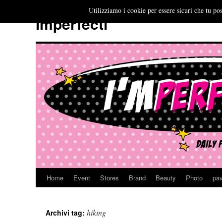
Utilizziamo i cookie per essere sicuri che tu pos
Imperfecti
Home
Event
Stores
Brand
Beauty
Photo
pav
Vai
al
hiking
Archivi tag:
contenuto