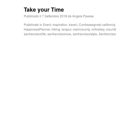
Take your Time
Pubblicato il
7 Settembre 2018
da
Angela Pavese
Pubblicato in
Event
,
Inspiration
,
travel
|
Contrassegnato
california
HappinessPlanner
,
hiking
,
larspur
,
marincounty
,
millvalley
,
mountt
sanfranciscolife
,
sanfranciscolove
,
sanfranciscostyle
,
Sanfrancisco