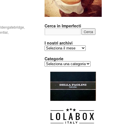
Cerca in Imperfecti
ldengatebridge
,
ntial
,
I nostri archivi
I
nostri
archivi
Categorie
Categorie