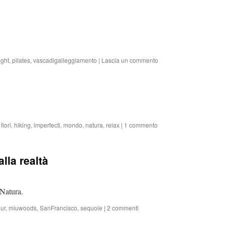
ight
,
pilates
,
vascadigalleggiamento
|
Lascia un commento
,
fiori
,
hiking
,
imperfecti
,
mondo
,
natura
,
relax
|
1 commento
lla realtà
Natura.
ur
,
miuwoods
,
SanFrancisco
,
sequoie
|
2 commenti