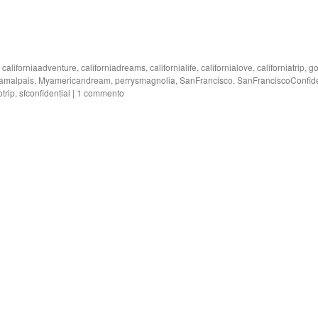
,
californiaadventure
,
californiadreams
,
californialife
,
californialove
,
californiatrip
,
go
amalpais
,
Myamericandream
,
perrysmagnolia
,
SanFrancisco
,
SanFranciscoConfide
trip
,
sfconfidential
|
1 commento