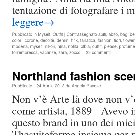
tentazione di fotografare i 
leggere
→
Pubblicato in
Myself
,
Outfit
|
Contrassegnato
abiti
,
abito
,
bag
,
be
colori
,
corone
,
decoltè
,
denim
,
f**k
,
fanatica
,
fashion
,
fiori
,
flower
modena
,
myself
,
nikon
,
nina
,
nolita
,
olbia
,
outfit
,
please
,
profumer
torremoresca
,
vacanze
,
zara
,
zoccoli
|
23 commenti
Northland fashion sce
Pubblicato il
24 Aprile 2013
da
Angela Pavese
Non v’è Arte là dove non v’è 
come artista, 1889 Avevo in
questo brand in uno dei miei
Thesuiteforme insieme per 