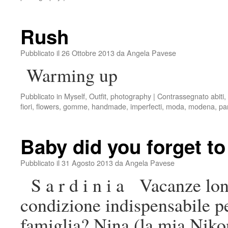
Rush
Pubblicato il
26 Ottobre 2013
da
Angela Pavese
Warming up
Pubblicato in
Myself
,
Outfit
,
photography
|
Contrassegnato
abiti
,
fiori
,
flowers
,
gomme
,
handmade
,
imperfecti
,
moda
,
modena
,
pa
Baby did you forget to
Pubblicato il
31 Agosto 2013
da
Angela Pavese
S a r d i n i a Vacanze l
condizione indispensabile p
famiglia? Nina (la mia Nikon