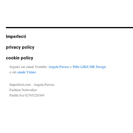
Imperfecti
privacy policy
cookie policy
Seguici sui canali Youtube:
Angela Pavese
e
Tribe LIKE-ME Design
e sul
canale Vimeo
Imperfecti.com - Angela Pavese
Fashion Networker
Partita Iva 02765220369