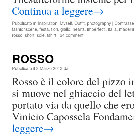
Continua a leggere
→
Pubblicato in
Inspiration
,
Myself
,
Outfit
,
photography
|
Contrasse
fashionscene
,
festa
,
fiori
,
giallo
,
hearts
,
imperfecti
,
italia
,
madeini
rosso
,
short
,
sole
,
tshirt
|
24 commenti
ROSSO
Pubblicato il
3 Marzo 2013
da
Rosso è il colore del pizzo 
si muove nel ghiaccio del le
portato via da quello che er
Vinicio Capossela Fondam
leggere
→