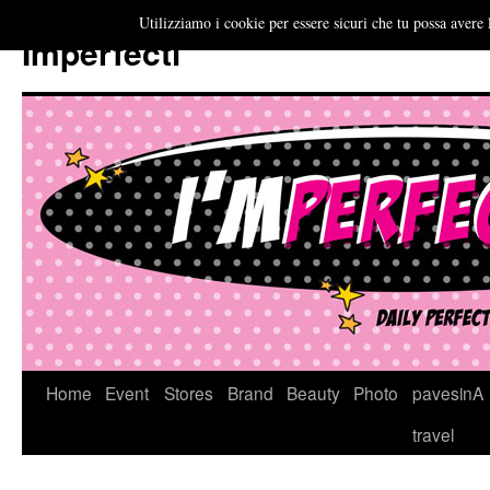
Utilizziamo i cookie per essere sicuri che tu possa avere 
Imperfecti
Vai
Home
Event
Stores
Brand
Beauty
Photo
pavesinA
al
travel
contenuto