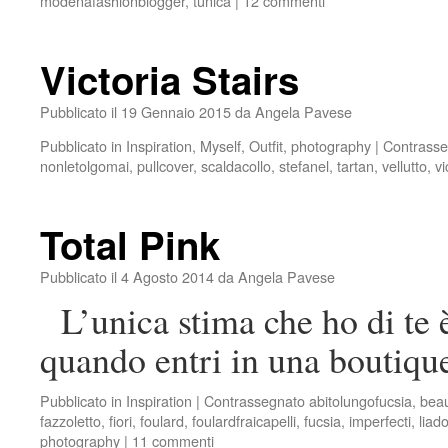
modenafashionblogger
,
tunica
|
12 commenti
Victoria Stairs
Pubblicato il
19 Gennaio 2015
da
Angela Pavese
Pubblicato in
Inspiration
,
Myself
,
Outfit
,
photography
|
Contrasse
nonletolgomai
,
pullcover
,
scaldacollo
,
stefanel
,
tartan
,
vellutto
,
vi
Total Pink
Pubblicato il
4 Agosto 2014
da
Angela Pavese
L’unica stima che ho di te 
quando entri in una boutiqu
Pubblicato in
Inspiration
|
Contrassegnato
abitolungofucsia
,
beau
fazzoletto
,
fiori
,
foulard
,
foulardfraicapelli
,
fucsia
,
imperfecti
,
liad
photography
|
11 commenti