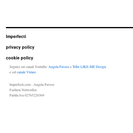
Imperfecti
privacy policy
cookie policy
Seguici sui canali Youtube:
Angela Pavese
e
Tribe LIKE-ME Design
e sul
canale Vimeo
Imperfecti.com - Angela Pavese
Fashion Networker
Partita Iva 02765220369