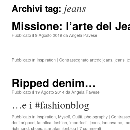
jeans
Archivi tag:
Missione: l’arte del J
Pubblicato il
9 Agosto 2019
da
Angela Pavese
Pubblicato in
Inspiration
|
Contrassegnato
artedeljeans
,
jeans
,
j
Ripped denim…
Pubblicato il
19 Agosto 2014
da
Angela Pavese
…e i #fashionblog
Pubblicato in
Inspiration
,
Myself
,
Outfit
,
photography
|
Contrasse
denimripped
,
fanatica
,
fashion
,
imperfecti
,
jeans
,
lanuovame
,
me
richmond
,
shoes
,
startafashionblog
|
7 commenti