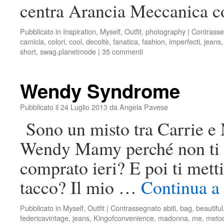
centra Arancia Meccanica c
Pubblicato in
Inspiration
,
Myself
,
Outfit
,
photography
|
Contrasse
camicia
,
colori
,
cool
,
decoltè
,
fanatica
,
fashion
,
imperfecti
,
jeans
short
,
swag.planetmode
|
35 commenti
Wendy Syndrome
Pubblicato il
24 Luglio 2013
da
Angela Pavese
Sono un misto tra Carrie e
Wendy Mamy perché non ti me
comprato ieri? E poi ti metti
tacco? Il mio …
Continua a 
Pubblicato in
Myself
,
Outfit
|
Contrassegnato
abiti
,
bag
,
beautiful
federicavintage
,
jeans
,
Kingofconvenience
,
madonna
,
me
,
meto