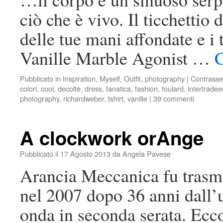
ciò che è vivo. Il ticchettio 
delle tue mani affondate e i
Vanille Marble Agonist …
C
Pubblicato in
Inspiration
,
Myself
,
Outfit
,
photography
|
Contrasse
colori
,
cool
,
decoltè
,
dress
,
fanatica
,
fashion
,
foulard
,
intertrade
photography
,
richardweber
,
tshirt
,
vanille
|
39 commenti
A clockwork orAnge
Pubblicato il
17 Agosto 2013
da
Angela Pavese
Arancia Meccanica fu trasmes
nel 2007 dopo 36 anni dall’
onda in seconda serata. Ecco