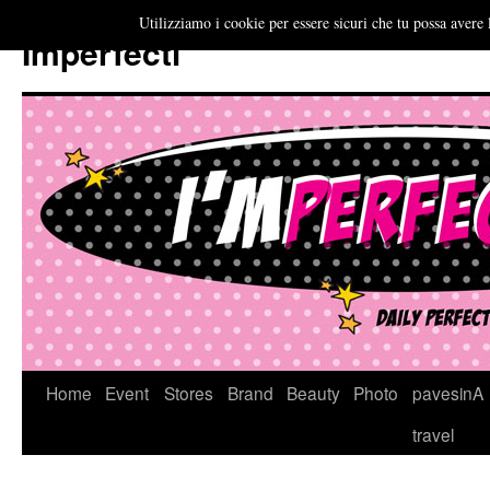
Utilizziamo i cookie per essere sicuri che tu possa avere 
Imperfecti
Vai
Home
Event
Stores
Brand
Beauty
Photo
pavesinA
al
travel
contenuto