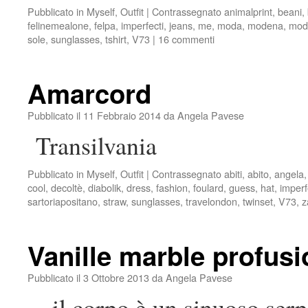
Pubblicato in
Myself
,
Outfit
|
Contrassegnato
animalprint
,
beani
,
felinemealone
,
felpa
,
imperfecti
,
jeans
,
me
,
moda
,
modena
,
mod
sole
,
sunglasses
,
tshirt
,
V73
|
16 commenti
Amarcord
Pubblicato il
11 Febbraio 2014
da
Angela Pavese
Transilvania
Pubblicato in
Myself
,
Outfit
|
Contrassegnato
abiti
,
abito
,
angela
cool
,
decoltè
,
diabolik
,
dress
,
fashion
,
foulard
,
guess
,
hat
,
imperf
sartoriapositano
,
straw
,
sunglasses
,
travelondon
,
twinset
,
V73
,
z
Vanille marble profusi
Pubblicato il
3 Ottobre 2013
da
Angela Pavese
…il corpo è un sinuoso serpen