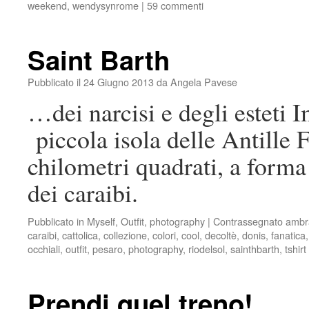
weekend
,
wendysynrome
|
59 commenti
Saint Barth
Pubblicato il
24 Giugno 2013
da
Angela Pavese
…dei narcisi e degli esteti 
piccola isola delle Antille 
chilometri quadrati, a form
dei caraibi.
Pubblicato in
Myself
,
Outfit
,
photography
|
Contrassegnato
ambr
caraibi
,
cattolica
,
collezione
,
colori
,
cool
,
decoltè
,
donis
,
fanatica
occhiali
,
outfit
,
pesaro
,
photography
,
riodelsol
,
sainthbarth
,
tshirt
Prendi quel treno!