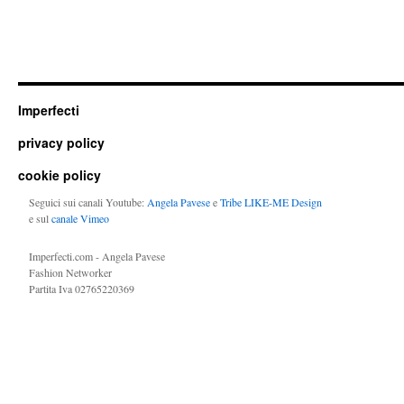
Imperfecti
privacy policy
cookie policy
Seguici sui canali Youtube:
Angela Pavese
e
Tribe LIKE-ME Design
e sul
canale Vimeo
Imperfecti.com - Angela Pavese
Fashion Networker
Partita Iva 02765220369