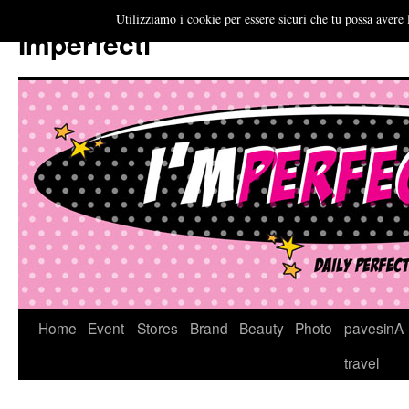
Utilizziamo i cookie per essere sicuri che tu possa avere 
Imperfecti
Vai
Home
Event
Stores
Brand
Beauty
Photo
pavesinA
al
travel
contenuto