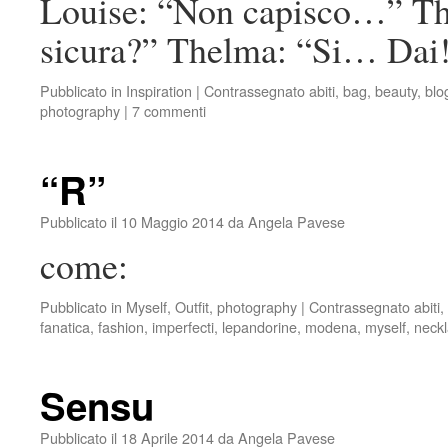
Louise: “Non capisco…” Th
sicura?” Thelma: “Si… Dai
Pubblicato in
Inspiration
|
Contrassegnato
abiti
,
bag
,
beauty
,
blo
photography
|
7 commenti
“R”
Pubblicato il
10 Maggio 2014
da
Angela Pavese
come:
Pubblicato in
Myself
,
Outfit
,
photography
|
Contrassegnato
abiti
,
fanatica
,
fashion
,
imperfecti
,
lepandorine
,
modena
,
myself
,
neck
Sensu
Pubblicato il
18 Aprile 2014
da
Angela Pavese