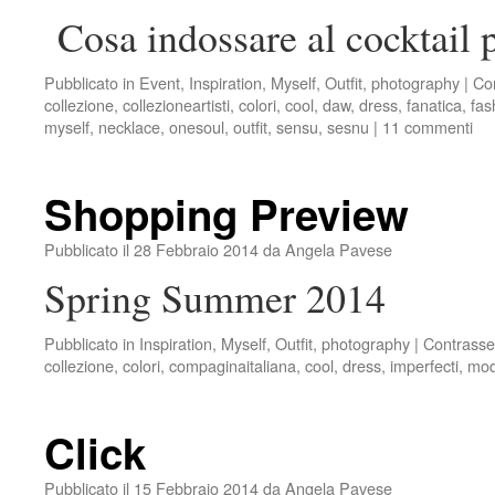
Cosa indossare al cocktail pa
Pubblicato in
Event
,
Inspiration
,
Myself
,
Outfit
,
photography
|
Co
collezione
,
collezioneartisti
,
colori
,
cool
,
daw
,
dress
,
fanatica
,
fas
myself
,
necklace
,
onesoul
,
outfit
,
sensu
,
sesnu
|
11 commenti
Shopping Preview
Pubblicato il
28 Febbraio 2014
da
Angela Pavese
Spring Summer 2014
Pubblicato in
Inspiration
,
Myself
,
Outfit
,
photography
|
Contrasse
collezione
,
colori
,
compaginaitaliana
,
cool
,
dress
,
imperfecti
,
mo
Click
Pubblicato il
15 Febbraio 2014
da
Angela Pavese