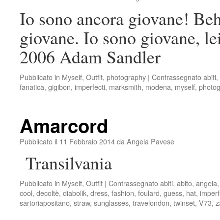
Io sono ancora giovane! Be
giovane. Io sono giovane, le
2006 Adam Sandler
Pubblicato in
Myself
,
Outfit
,
photography
|
Contrassegnato
abiti
,
fanatica
,
gigibon
,
imperfecti
,
marksmith
,
modena
,
myself
,
photo
Amarcord
Pubblicato il
11 Febbraio 2014
da
Angela Pavese
Transilvania
Pubblicato in
Myself
,
Outfit
|
Contrassegnato
abiti
,
abito
,
angela
cool
,
decoltè
,
diabolik
,
dress
,
fashion
,
foulard
,
guess
,
hat
,
imperf
sartoriapositano
,
straw
,
sunglasses
,
travelondon
,
twinset
,
V73
,
z