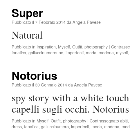
Super
Pubblicato il
7 Febbraio 2014
da
Angela Pavese
Natural
Pubblicato in
Inspiration
,
Myself
,
Outfit
,
photography
|
Contrasse
fanatica
,
galluccinumerouno
,
imperfecti
,
moda
,
modena
,
myself
Notorius
Pubblicato il
30 Gennaio 2014
da
Angela Pavese
spy story with a white touc
capelli sugli occhi. Notori
Pubblicato in
Myself
,
Outfit
,
photography
|
Contrassegnato
abiti
,
dress
,
fanatica
,
galluccinumero
,
imperfecti
,
moda
,
modena
,
mode