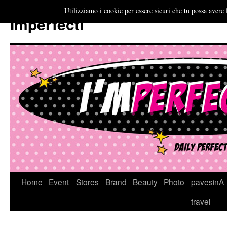
Utilizziamo i cookie per essere sicuri che tu possa avere 
Imperfecti
Vai
Home
Event
Stores
Brand
Beauty
Photo
pavesinA
al
travel
contenuto