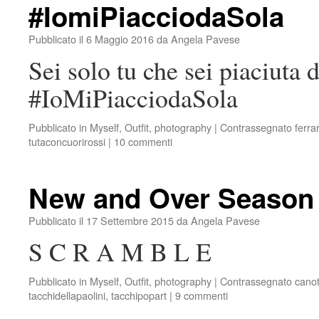
#IomiPiacciodaSola
Pubblicato il
6 Maggio 2016
da
Angela Pavese
Sei solo tu che sei piaciuta 
#IoMiPiacciodaSola
Pubblicato in
Myself
,
Outfit
,
photography
|
Contrassegnato
ferra
tutaconcuorirossi
|
10 commenti
New and Over Season
Pubblicato il
17 Settembre 2015
da
Angela Pavese
S C R A M B L E
Pubblicato in
Myself
,
Outfit
,
photography
|
Contrassegnato
canot
tacchidellapaolini
,
tacchipopart
|
9 commenti