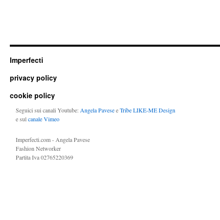
Imperfecti
privacy policy
cookie policy
Seguici sui canali Youtube:
Angela Pavese
e
Tribe LIKE-ME Design
e sul
canale Vimeo
Imperfecti.com - Angela Pavese
Fashion Networker
Partita Iva 02765220369