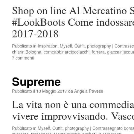
Shop on line Al Mercatino 
#LookBoots Come indossare 
2017-2018
Pubblicato in
Inspiration
,
Myself
,
Outfit
,
photography
|
Contrasse
chiariniBologna
,
comeabbinareipcolacchi
,
ferrara
,
giaccainjacqu
7 commenti
Supreme
Pubblicato il
10 Maggio 2017
da
Angela Pavese
La vita non è una commedia 
vivere improvvisando. Vasc
Pubblicato in
Myself
,
Outfit
,
photography
|
Contrassegnato
bors
supreme
,
trenchnero
,
tshirtsupreme
,
twobet
|
8 commenti