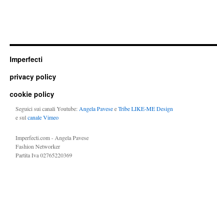
Imperfecti
privacy policy
cookie policy
Seguici sui canali Youtube:
Angela Pavese
e
Tribe LIKE-ME Design
e sul
canale Vimeo
Imperfecti.com - Angela Pavese
Fashion Networker
Partita Iva 02765220369