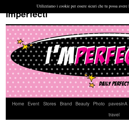
Utilizziamo i cookie per essere sicuri che tu possa avere 
Imperfecti
Vai
Home
Event
Stores
Brand
Beauty
Photo
pavesinA
al
travel
contenuto