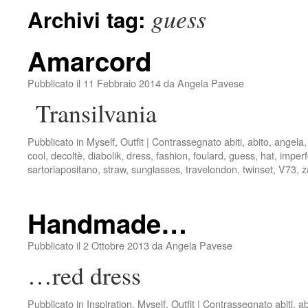
guess
Archivi tag:
Amarcord
Pubblicato il
11 Febbraio 2014
da
Angela Pavese
Transilvania
Pubblicato in
Myself
,
Outfit
|
Contrassegnato
abiti
,
abito
,
angela
cool
,
decoltè
,
diabolik
,
dress
,
fashion
,
foulard
,
guess
,
hat
,
imperf
sartoriapositano
,
straw
,
sunglasses
,
travelondon
,
twinset
,
V73
,
z
Handmade…
Pubblicato il
2 Ottobre 2013
da
Angela Pavese
…red dress
Pubblicato in
Inspiration
,
Myself
,
Outfit
|
Contrassegnato
abiti
,
ab