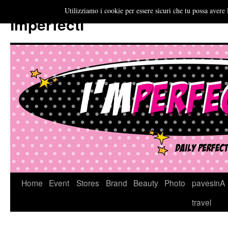
Utilizziamo i cookie per essere sicuri che tu possa avere 
Imperfecti
Vai
Home
Event
Stores
Brand
Beauty
Photo
pavesinA
al
travel
contenuto