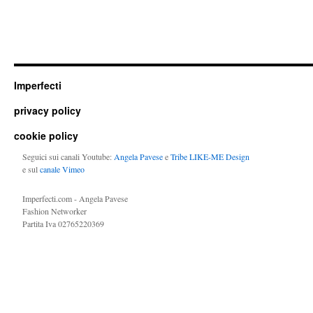
Imperfecti
privacy policy
cookie policy
Seguici sui canali Youtube:
Angela Pavese
e
Tribe LIKE-ME Design
e sul
canale Vimeo
Imperfecti.com - Angela Pavese
Fashion Networker
Partita Iva 02765220369