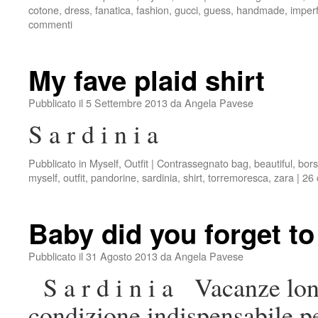
cotone
,
dress
,
fanatica
,
fashion
,
gucci
,
guess
,
handmade
,
imperf
commenti
My fave plaid shirt
Pubblicato il
5 Settembre 2013
da
Angela Pavese
S a r d i n i a
Pubblicato in
Myself
,
Outfit
|
Contrassegnato
bag
,
beautiful
,
bor
myself
,
outfit
,
pandorine
,
sardinia
,
shirt
,
torremoresca
,
zara
|
26
Baby did you forget to
Pubblicato il
31 Agosto 2013
da
Angela Pavese
S a r d i n i a Vacanze l
condizione indispensabile p