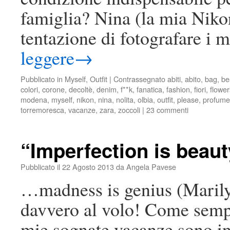
famiglia? Nina (la mia Nikon
tentazione di fotografare i 
leggere
→
Pubblicato in
Myself
,
Outfit
|
Contrassegnato
abiti
,
abito
,
bag
,
be
colori
,
corone
,
decoltè
,
denim
,
f**k
,
fanatica
,
fashion
,
fiori
,
flower
modena
,
myself
,
nikon
,
nina
,
nolita
,
olbia
,
outfit
,
please
,
profumer
torremoresca
,
vacanze
,
zara
,
zoccoli
|
23 commenti
“Imperfection is beau
Pubblicato il
22 Agosto 2013
da
Angela Pavese
…madness is genius (Marily
davvero al volo! Come sempr
mie sognate vacanze sono in 