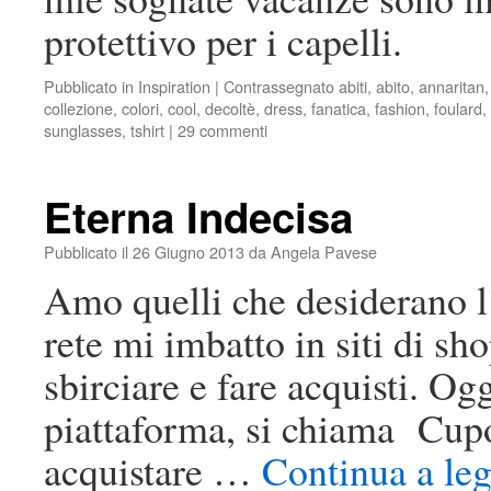
protettivo per i capelli.
Pubblicato in
Inspiration
|
Contrassegnato
abiti
,
abito
,
annaritan
collezione
,
colori
,
cool
,
decoltè
,
dress
,
fanatica
,
fashion
,
foulard
,
sunglasses
,
tshirt
|
29 commenti
Eterna Indecisa
Pubblicato il
26 Giugno 2013
da
Angela Pavese
Amo quelli che desiderano l
rete mi imbatto in siti di sh
sbirciare e fare acquisti. O
piattaforma, si chiama Cupo
acquistare …
Continua a le