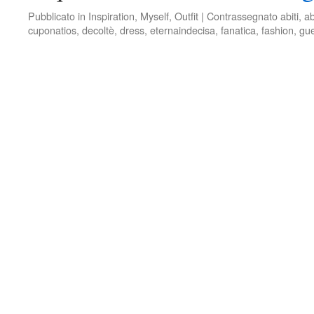
Pubblicato in
Inspiration
,
Myself
,
Outfit
|
Contrassegnato
abiti
,
ab
cuponatios
,
decoltè
,
dress
,
eternaindecisa
,
fanatica
,
fashion
,
gu