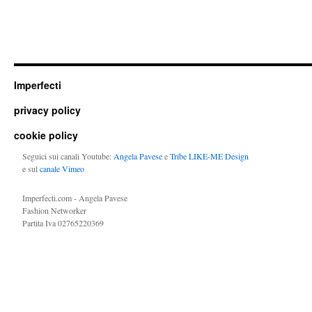
Imperfecti
privacy policy
cookie policy
Seguici sui canali Youtube:
Angela Pavese
e
Tribe LIKE-ME Design
e sul
canale Vimeo
Imperfecti.com - Angela Pavese
Fashion Networker
Partita Iva 02765220369