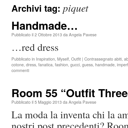
piquet
Archivi tag:
Handmade…
Pubblicato il
2 Ottobre 2013
da
Angela Pavese
…red dress
Pubblicato in
Inspiration
,
Myself
,
Outfit
|
Contrassegnato
abiti
,
ab
cotone
,
dress
,
fanatica
,
fashion
,
gucci
,
guess
,
handmade
,
imperf
commenti
Room 55 “Outfit Three
Pubblicato il
5 Maggio 2013
da
Angela Pavese
La moda la inventa chi la 
nostri post precedenti? Roo