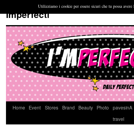
Utilizziamo i cookie per essere sicuri che tu possa avere 
Imperfecti
Vai
Home
Event
Stores
Brand
Beauty
Photo
pavesinA
al
travel
contenuto