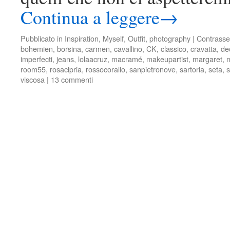
Continua a leggere
→
Pubblicato in
Inspiration
,
Myself
,
Outfit
,
photography
|
Contrasse
bohemien
,
borsina
,
carmen
,
cavallino
,
CK
,
classico
,
cravatta
,
de
imperfecti
,
jeans
,
lolaacruz
,
macramé
,
makeupartist
,
margaret
,
room55
,
rosacipria
,
rossocorallo
,
sanpietronove
,
sartoria
,
seta
,
viscosa
|
13 commenti