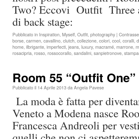
Two? Eccovi Outfit Three 
di back stage:
Pubblicato in
Inspiration
,
Myself
,
Outfit
,
photography
|
Contrasse
borse
,
carmen
,
cavallino
,
clutch
,
collezione
,
colori
,
cool
,
coralli
,
d
home
,
ilbrigante
,
imperfecti
,
jeans
,
luxury
,
macramé
,
marrone
,
m
rosacipria
,
rosso
,
rossocorallo
,
sandalini
,
sanpietronove
,
stampa
Room 55 “Outfit One”
Pubblicato il
14 Aprile 2013
da
Angela Pavese
La moda è fatta per diventa
Veneto a Modena nasce Room
Francesca Andreoli per vestir
quelli che non ci aspetter