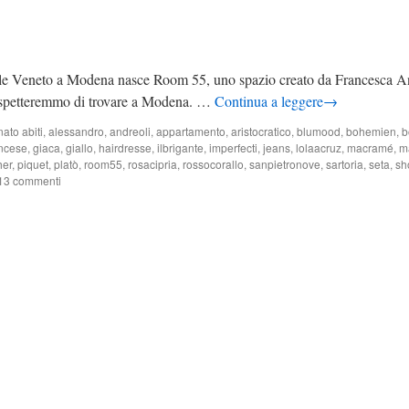
ale Veneto a Modena nasce Room 55, uno spazio creato da Francesca An
ci aspetteremmo di trovare a Modena. …
Continua a leggere
→
nato
abiti
,
alessandro
,
andreoli
,
appartamento
,
aristocratico
,
blumood
,
bohemien
,
b
ancese
,
giaca
,
giallo
,
hairdresse
,
ilbrigante
,
imperfecti
,
jeans
,
lolaacruz
,
macramé
,
m
her
,
piquet
,
platò
,
room55
,
rosacipria
,
rossocorallo
,
sanpietronove
,
sartoria
,
seta
,
sh
13 commenti