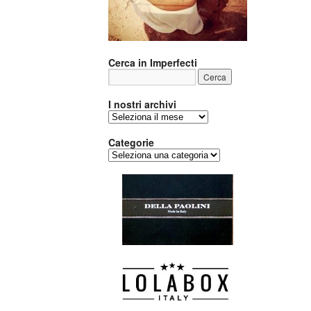
Cerca in Imperfecti
I nostri archivi
I
nostri
archivi
Categorie
Categorie