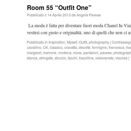
Room 55 “Outfit One”
Pubblicato il
14 Aprile 2013
da
Angela Pavese
La moda è fatta per diventare fuori moda Chanel In Vi
vestirsi con gusto e originalità, uno di quelli che non 
Pubblicato in
Inspiration
,
Myself
,
Outfit
,
photography
|
Contrasseg
cavallino
,
CK
,
classico
,
cravatta
,
decoltè
,
formigine
,
francesca
,
fr
margaret
,
marrone
,
modena
,
moss
,
pantaloni
,
pavese
,
photograp
stanza
,
stringate
,
struzzo
,
tacchi
,
tracollina
,
vialeveneto
,
viscosa
|