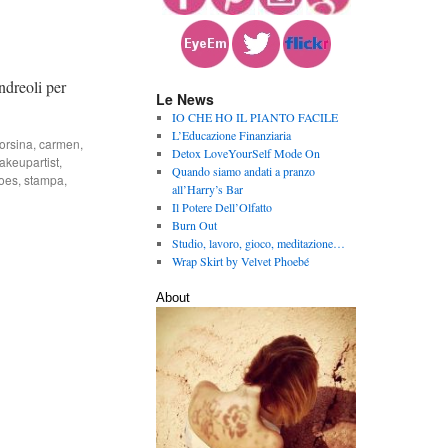
dreoli per
Le News
IO CHE HO IL PIANTO FACILE
L’Educazione Finanziaria
orsina
,
carmen
,
Detox LoveYourSelf Mode On
akeupartist
,
Quando siamo andati a pranzo
oes
,
stampa
,
all’Harry’s Bar
Il Potere Dell’Olfatto
Burn Out
Studio, lavoro, gioco, meditazione…
Wrap Skirt by Velvet Phoebé
About