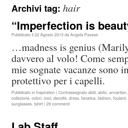
hair
Archivi tag:
“Imperfection is beau
Pubblicato il
22 Agosto 2013
da
Angela Pavese
…madness is genius (Marily
davvero al volo! Come sempr
mie sognate vacanze sono in 
protettivo per i capelli.
Pubblicato in
Inspiration
|
Contrassegnato
abiti
,
abito
,
annaritan
collezione
,
colori
,
cool
,
decoltè
,
dress
,
fanatica
,
fashion
,
foulard
,
sunglasses
,
tshirt
|
29 commenti
Lab Staff