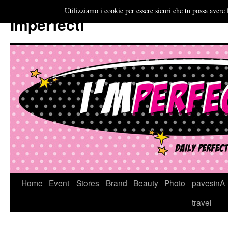
Utilizziamo i cookie per essere sicuri che tu possa avere 
Imperfecti
Vai
Home
Event
Stores
Brand
Beauty
Photo
pavesinA
al
travel
contenuto