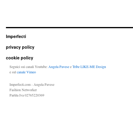
Imperfecti
privacy policy
cookie policy
Seguici sui canali Youtube:
Angela Pavese
e
Tribe LIKE-ME Design
e sul
canale Vimeo
Imperfecti.com - Angela Pavese
Fashion Networker
Partita Iva 02765220369