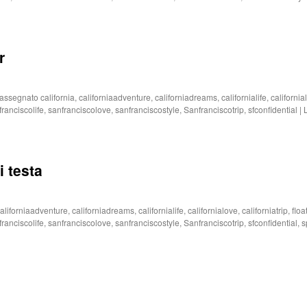
r
rassegnato
california
,
californiaadventure
,
californiadreams
,
californialife
,
california
franciscolife
,
sanfranciscolove
,
sanfranciscostyle
,
Sanfranciscotrip
,
sfconfidential
|
i testa
aliforniaadventure
,
californiadreams
,
californialife
,
californialove
,
californiatrip
,
flo
franciscolife
,
sanfranciscolove
,
sanfranciscostyle
,
Sanfranciscotrip
,
sfconfidential
,
s