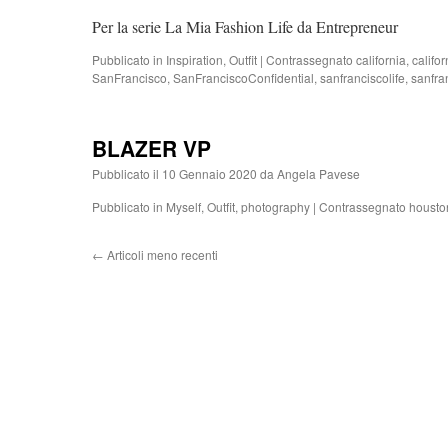
Per la serie La Mia Fashion Life da Entrepreneur
Pubblicato in
Inspiration
,
Outfit
|
Contrassegnato
california
,
califo
SanFrancisco
,
SanFranciscoConfidential
,
sanfranciscolife
,
sanfra
BLAZER VP
Pubblicato il
10 Gennaio 2020
da
Angela Pavese
Pubblicato in
Myself
,
Outfit
,
photography
|
Contrassegnato
housto
←
Articoli meno recenti