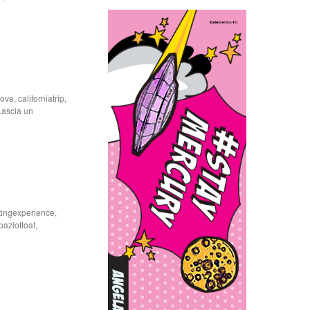
love
,
californiatrip
,
Lascia un
atingexperience
,
paziofloat
,