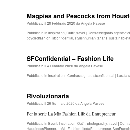
Magpies and Peacocks from Hous
Pubblicato il
28 Febbraio 2020
da
Angela Pavese
Pubblicato in
Inspiration
,
Outfit
,
travel
|
Contrassegnato
agentsof
pcycledfashion
,
sfconfidential
,
stylishhumanitarians
,
sustainablef
SFConfidential – Fashion Life
Pubblicato il
4 Febbraio 2020
da
Angela Pavese
Pubblicato in
Inspiration
|
Contrassegnato
sfconfidential
|
Lascia 
Rivoluzionaria
Pubblicato il
26 Gennaio 2020
da
Angela Pavese
Per la serie La Mia Fashion Life da Entrepreneur
Pubblicato in
Event
,
Inspiration
,
Outfit
,
photography
,
travel
|
Contr
HappinessPlanner
,
LaMiaFashionLifedaEntrepreneur
,
SanFranci