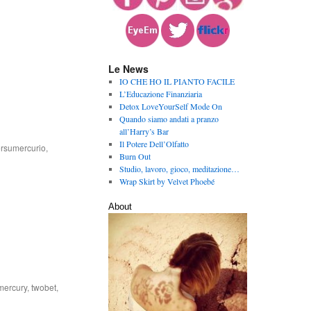
Le News
IO CHE HO IL PIANTO FACILE
L’Educazione Finanziaria
Detox LoveYourSelf Mode On
Quando siamo andati a pranzo
all’Harry’s Bar
Il Potere Dell’Olfatto
ersumercurio
,
Burn Out
Studio, lavoro, gioco, meditazione…
Wrap Skirt by Velvet Phoebé
About
mercury
,
twobet
,