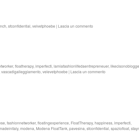
ench
,
sfconfidential
,
velvetphoebe
|
Lascia un commento
etworker
,
floatherapy
,
imperfecti
,
lamiafashionlifedaentrepreneuer
,
likecisonoblogg
,
vascadigalleggiamento
,
velevetphoebe
|
Lascia un commento
ese
,
fashionnetworker
,
floatingexperience
,
FloatTherapy
,
happiness
,
imperfecti
,
madeinitaly
,
modena
,
Modena FloatTank
,
pavesina
,
sfconfidential
,
spaziofloat
,
stay