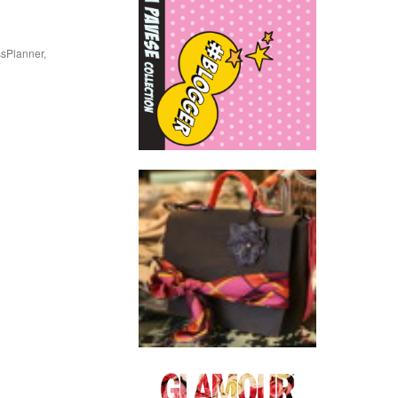
sPlanner
,
o