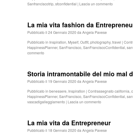
Sanfranciscotrip
,
sfconfidential
|
Lascia un commento
La mia vita fashion da Entrepreneu
Pubblicato il
24 Gennaio 2020
da
Angela Pavese
Pubblicato in
Inspiration
,
Myself
,
Outfit
,
photography
,
travel
|
Cont
HappinessPlanner
,
SanFrancisco
,
SanFranciscoConfidential
,
san
commento
Storia intramontabile del mio mal d
Pubblicato il
19 Gennaio 2020
da
Angela Pavese
Pubblicato in
benessere
,
Inspiration
|
Contrassegnato
california
,
c
HappinessPlanner
,
SanFrancisco
,
SanFranciscoConfidential
,
san
vascadigalleggiamento
|
Lascia un commento
La mia vita da Entrepreneur
Pubblicato il
18 Gennaio 2020
da
Angela Pavese