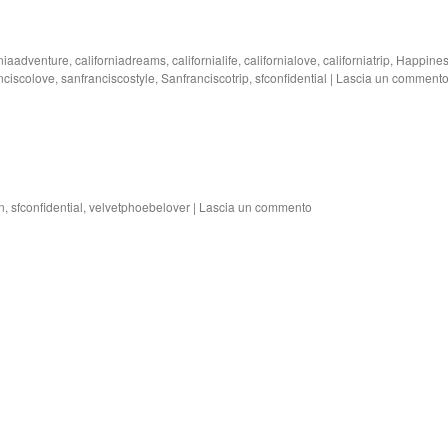
rniaadventure
,
californiadreams
,
californialife
,
californialove
,
californiatrip
,
Happines
nciscolove
,
sanfranciscostyle
,
Sanfranciscotrip
,
sfconfidential
|
Lascia un comment
n
,
sfconfidential
,
velvetphoebelover
|
Lascia un commento