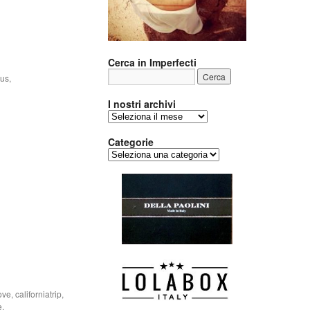
Cerca in Imperfecti
ous
,
I nostri archivi
I
nostri
archivi
Categorie
Categorie
love
,
californiatrip
,
e
,