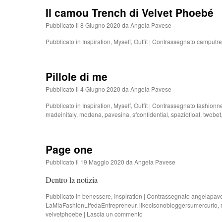
Il camou Trench di Velvet Phoebé
Pubblicato il
8 Giugno 2020
da
Angela Pavese
Pubblicato in
Inspiration
,
Myself
,
Outfit
|
Contrassegnato
camputr
Pillole di me
Pubblicato il
4 Giugno 2020
da
Angela Pavese
Pubblicato in
Inspiration
,
Myself
,
Outfit
|
Contrassegnato
fashionn
madeinitaly
,
modena
,
pavesina
,
sfconfidential
,
spaziofloat
,
twobet
Page one
Pubblicato il
19 Maggio 2020
da
Angela Pavese
Dentro la notizia
Pubblicato in
benessere
,
Inspiration
|
Contrassegnato
angelapav
LaMiaFashionLifedaEntrepreneur
,
likecisonobloggersumercurio
,
velvetphoebe
|
Lascia un commento