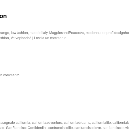
ton
change
,
lowfashion
,
madeinitaly
,
MagpiesandPeacocks
,
modena
,
nonprofitdesignh
ashion
,
Velvephoebé
|
Lascia un commento
un commento
assegnato
california
,
californiaadventure
,
californiadreams
,
californialife
,
california
sco
,
SanFranciscoConfidential
,
sanfranciscolife
,
sanfranciscolove
,
sanfranciscostyl