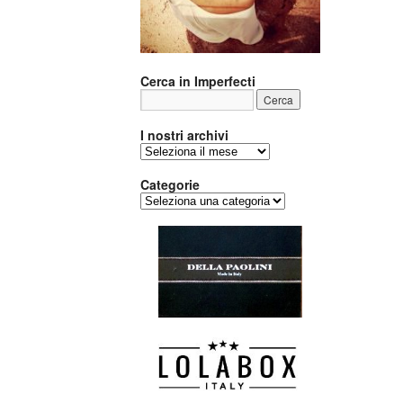
Cerca in Imperfecti
I nostri archivi
I
nostri
archivi
Categorie
Categorie