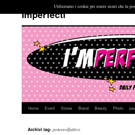
Utilizziamo i cookie per essere sicuri che tu pos
Imperfecti
Home
Event
Stores
Brand
Beauty
Photo
pav
Vai
al
potereolfattivo
Archivi tag:
contenuto