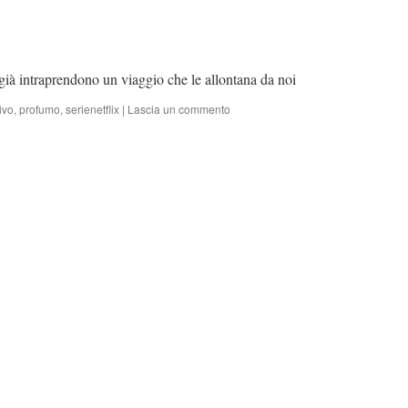
già intraprendono un viaggio che le allontana da noi
ivo
,
profumo
,
serienetflix
|
Lascia un commento