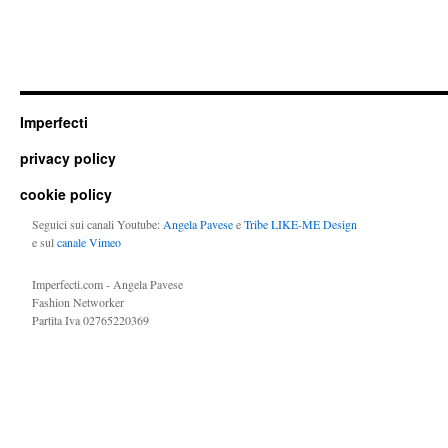
Imperfecti
privacy policy
cookie policy
Seguici sui canali Youtube:
Angela Pavese
e
Tribe LIKE-ME Design
e sul
canale Vimeo
Imperfecti.com - Angela Pavese
Fashion Networker
Partita Iva 02765220369