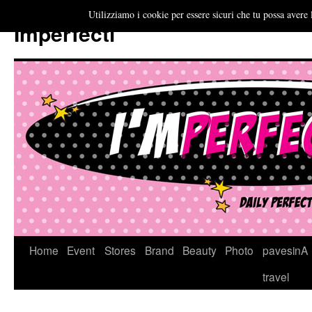
Utilizziamo i cookie per essere sicuri che tu possa avere 
Imperfecti
Vai
Home
Event
Stores
Brand
Beauty
Photo
pavesinA
al
travel
contenuto