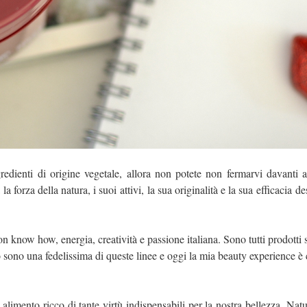
redienti di origine vegetale, allora non potete non fermarvi davanti a
a forza della natura, i suoi attivi, la sua originalità e la sua efficacia de
con know how, energia, creatività e passione italiana. Sono tutti prodotti s
o sono una fedelissima di queste linee e oggi la mia beauty experience è 
 alimento ricco di tante virtù indispensabili per la nostra bellezza. Natu