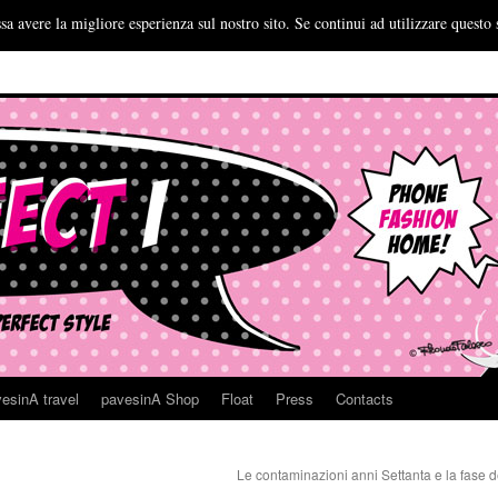
sa avere la migliore esperienza sul nostro sito. Se continui ad utilizzare questo 
esinA travel
pavesinA Shop
Float
Press
Contacts
Le contaminazioni anni Settanta e la fase