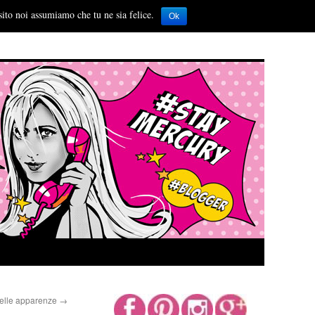
sito noi assumiamo che tu ne sia felice.
Ok
 delle apparenze
→