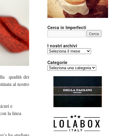
Cerca in Imperfecti
I nostri archivi
I
nostri
archivi
Categorie
Categorie
lla qualità dei
stinata al nostro
icuri e
con la linea
re’s ha studiato