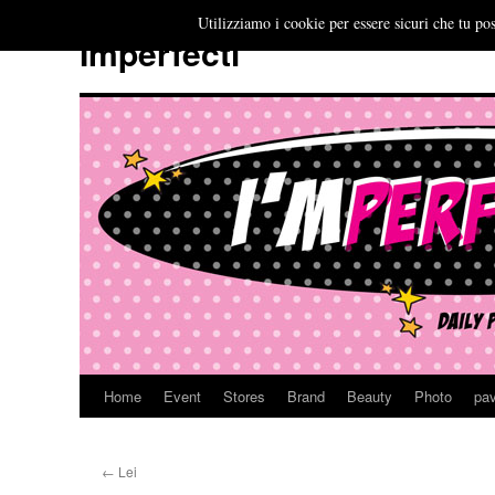
Utilizziamo i cookie per essere sicuri che tu pos
Imperfecti
Home
Event
Stores
Brand
Beauty
Photo
pav
Vai
al
←
Lei
contenuto