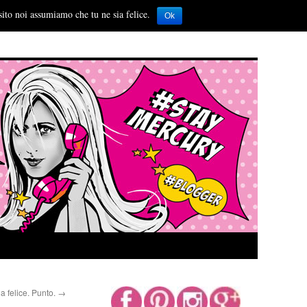
sito noi assumiamo che tu ne sia felice.
Ok
a felice. Punto.
→