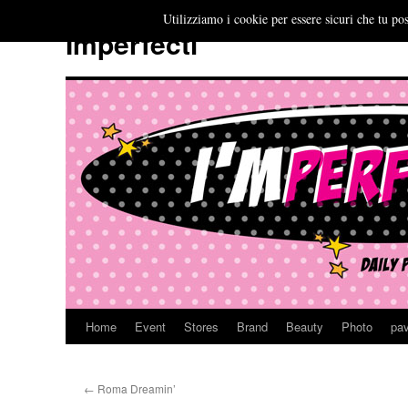
Utilizziamo i cookie per essere sicuri che tu pos
Imperfecti
Home
Event
Stores
Brand
Beauty
Photo
pav
Vai
al
←
Roma Dreamin’
contenuto