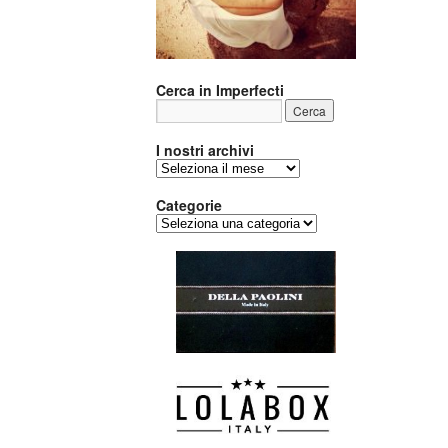
Cerca in Imperfecti
I nostri archivi
I
nostri
archivi
Categorie
Categorie