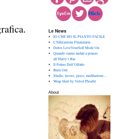
rafica.
Le News
IO CHE HO IL PIANTO FACILE
L’Educazione Finanziaria
Detox LoveYourSelf Mode On
Quando siamo andati a pranzo
all’Harry’s Bar
Il Potere Dell’Olfatto
Burn Out
Studio, lavoro, gioco, meditazione…
Wrap Skirt by Velvet Phoebé
About