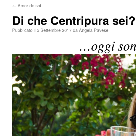
←
Amor de soi
Di che Centripura sei?
Pubblicato il
5 Settembre 2017
da
Angela Pavese
…oggi son