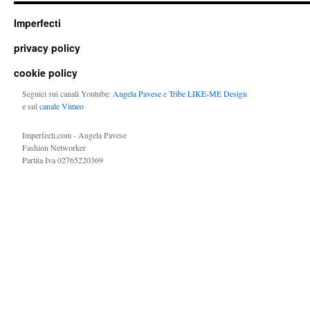
Imperfecti
privacy policy
cookie policy
Seguici sui canali Youtube:
Angela Pavese
e
Tribe LIKE-ME Design
e sul
canale Vimeo
Imperfecti.com - Angela Pavese
Fashion Networker
Partita Iva 02765220369