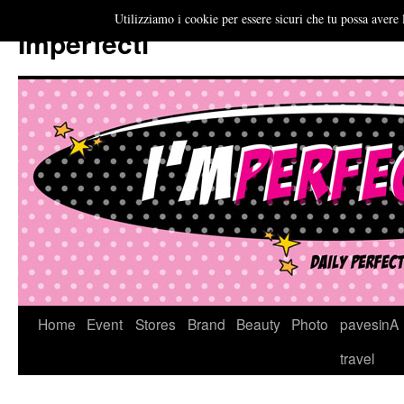
Utilizziamo i cookie per essere sicuri che tu possa avere 
Imperfecti
Vai
Home
Event
Stores
Brand
Beauty
Photo
pavesinA
al
travel
contenuto