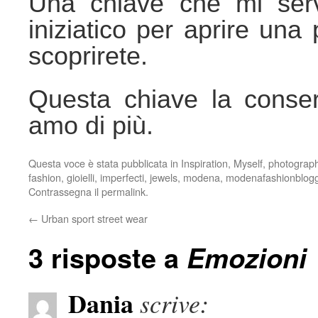
Una chiave che mi serv
iniziatico per aprire un
scoprirete.
Questa chiave la conse
amo di più.
Questa voce è stata pubblicata in
Inspiration
,
Myself
,
photograp
fashion
,
gioielli
,
imperfecti
,
jewels
,
modena
,
modenafashionblog
Contrassegna il
permalink
.
←
Urban sport street wear
3 risposte a
Emozioni
Dania
scrive: