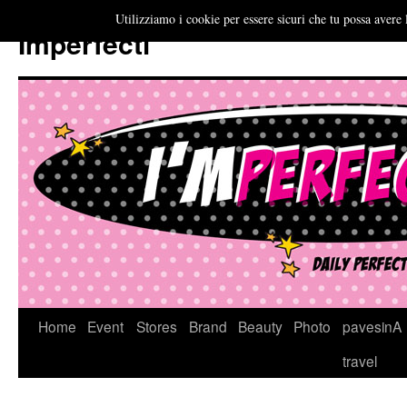
Utilizziamo i cookie per essere sicuri che tu possa avere 
Imperfecti
Vai
Home
Event
Stores
Brand
Beauty
Photo
pavesinA
al
travel
contenuto