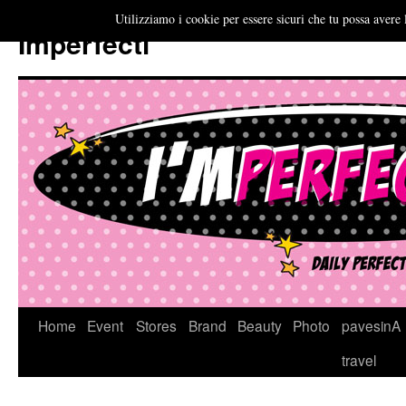
Utilizziamo i cookie per essere sicuri che tu possa avere 
Imperfecti
Vai
Home
Event
Stores
Brand
Beauty
Photo
pavesinA
al
travel
contenuto