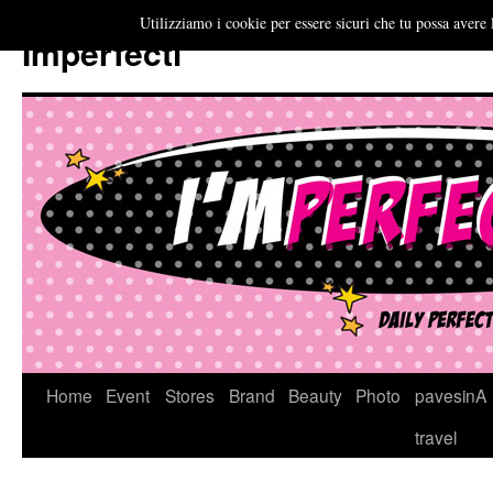
Utilizziamo i cookie per essere sicuri che tu possa avere 
Imperfecti
Vai
Home
Event
Stores
Brand
Beauty
Photo
pavesinA
al
travel
contenuto