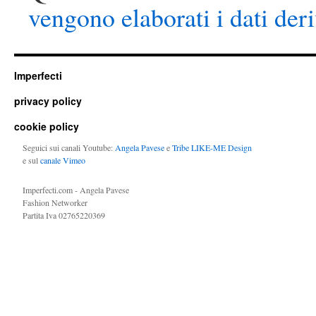
vengono elaborati i dati der
Imperfecti
privacy policy
cookie policy
Seguici sui canali Youtube:
Angela Pavese
e
Tribe LIKE-ME Design
e sul
canale Vimeo
Imperfecti.com - Angela Pavese
Fashion Networker
Partita Iva 02765220369