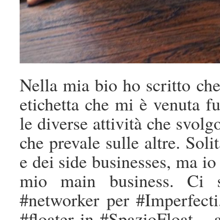
Nella mia bio ho scritto ch
etichetta che mi è venuta f
le diverse attività che svolg
che prevale sulle altre. Sol
e dei side businesses, ma io 
mio main business. Ci s
#networker per #Imperfecti,
#floater in #SpazioFloat – 