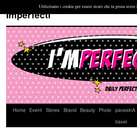
Utilizziamo i cookie per essere sicuri che tu possa avere 
Imperfecti
Vai
Home
Event
Stores
Brand
Beauty
Photo
pavesinA
al
travel
contenuto