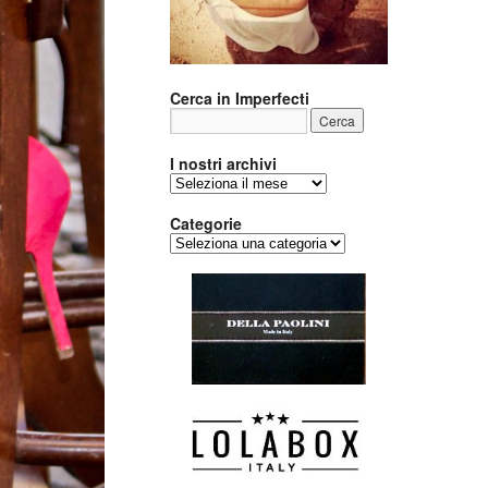
Cerca in Imperfecti
I nostri archivi
I
nostri
archivi
Categorie
Categorie