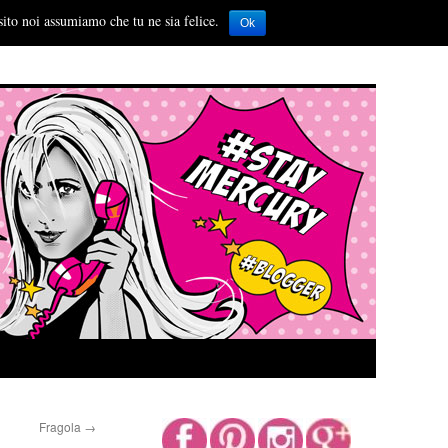
sito noi assumiamo che tu ne sia felice.
Ok
Fragola
→