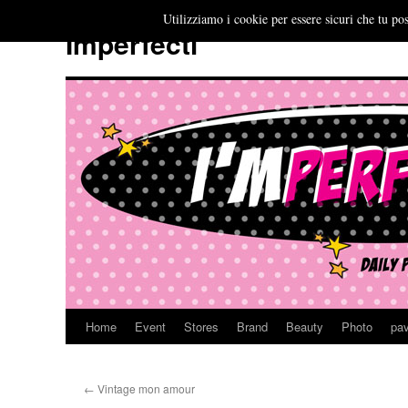
Utilizziamo i cookie per essere sicuri che tu pos
Imperfecti
Home
Event
Stores
Brand
Beauty
Photo
pav
Vai
al
←
Vintage mon amour
contenuto