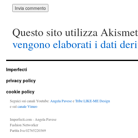
Questo sito utilizza Akismet
vengono elaborati i dati der
Imperfecti
privacy policy
cookie policy
Seguici sui canali Youtube:
Angela Pavese
e
Tribe LIKE-ME Design
e sul
canale Vimeo
Imperfecti.com - Angela Pavese
Fashion Networker
Partita Iva 02765220369