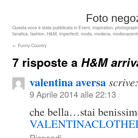
Foto nego
Questa voce è stata pubblicata in
Event
,
Inspiration
,
photograph
fanatica
,
fashion
,
H&M
,
imperfecti
,
moda
,
modena
,
modenacent
←
Funny Country
7 risposte a
H&M arriv
valentina aversa
scrive
9 Aprile 2014 alle 22:13
che bella…stai benissi
VALENTINACLOTH
Rispondi