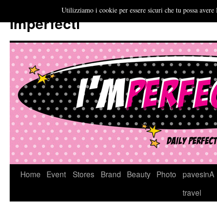
Utilizziamo i cookie per essere sicuri che tu possa avere 
Imperfecti
Vai
Home
Event
Stores
Brand
Beauty
Photo
pavesinA
al
travel
contenuto