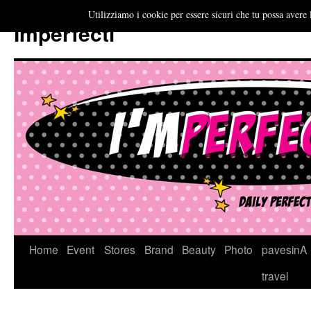
Utilizziamo i cookie per essere sicuri che tu possa avere 
Imperfecti
Vai
Home
Event
Stores
Brand
Beauty
Photo
pavesinA
al
travel
contenuto