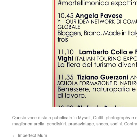
Questa voce è stata pubblicata in
Myself
,
Outfit
,
photography
e c
maglionemarella
,
pencilskirt
,
pradavintage
,
shoes
,
sodini
. Contr
←
Imperfect Mum