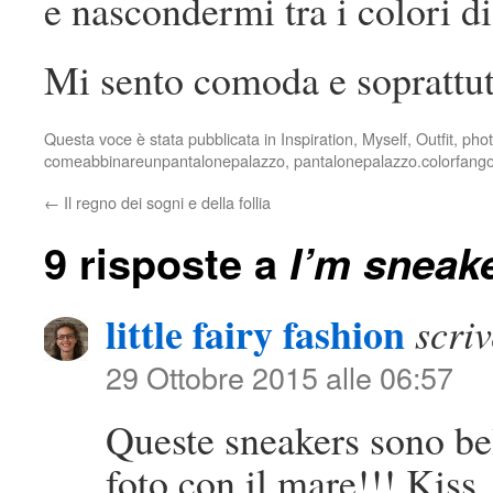
e nascondermi tra i colori d
Mi sento comoda e soprattut
Questa voce è stata pubblicata in
Inspiration
,
Myself
,
Outfit
,
pho
comeabbinareunpantalonepalazzo
,
pantalonepalazzo.colorfango
←
Il regno dei sogni e della follia
9 risposte a
I’m sneak
little fairy fashion
scriv
29 Ottobre 2015 alle 06:57
Queste sneakers sono bel
foto con il mare!!! Kiss