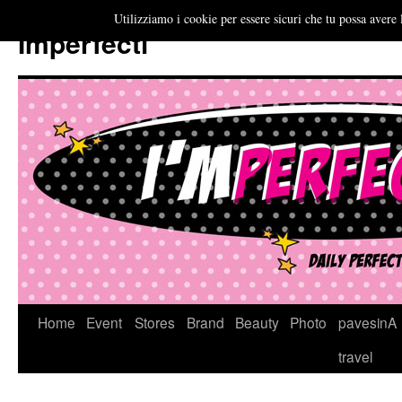
Utilizziamo i cookie per essere sicuri che tu possa avere 
Imperfecti
Vai
Home
Event
Stores
Brand
Beauty
Photo
pavesinA
al
travel
contenuto