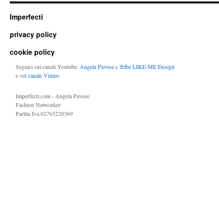
Imperfecti
privacy policy
cookie policy
Seguici sui canali Youtube:
Angela Pavese
e
Tribe LIKE-ME Design
e sul
canale Vimeo
Imperfecti.com - Angela Pavese
Fashion Networker
Partita Iva 02765220369