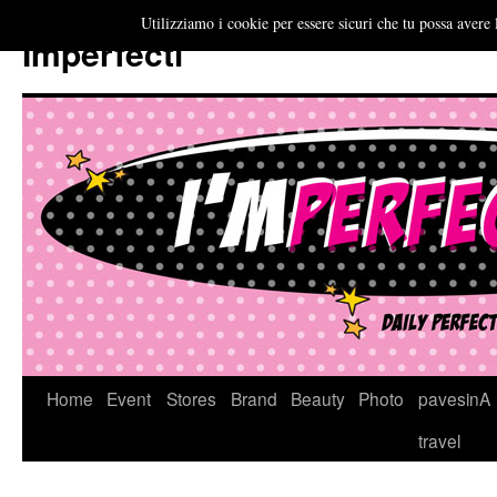
Utilizziamo i cookie per essere sicuri che tu possa avere 
Imperfecti
Vai
Home
Event
Stores
Brand
Beauty
Photo
pavesinA
al
travel
contenuto