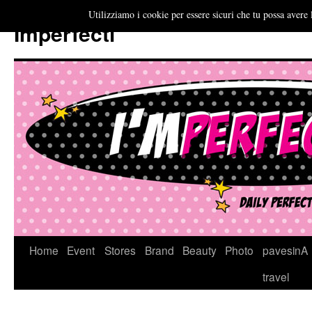
Utilizziamo i cookie per essere sicuri che tu possa avere 
Imperfecti
Vai
Home
Event
Stores
Brand
Beauty
Photo
pavesinA
al
travel
contenuto