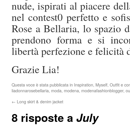
nude, ispirati al piacere de
nel contest0 perfetto e sofi
Rose a Bellaria, lo spazio d
prendono forma e si inco
libertà perfezione e felicità 
Grazie Lia!
Questa voce è stata pubblicata in
Inspiration
,
Myself
,
Outfit
e co
liadonnarosebellaria
,
moda
,
modena
,
modenafashionblogger
,
ou
←
Long skirt & denim jacket
8 risposte a
July