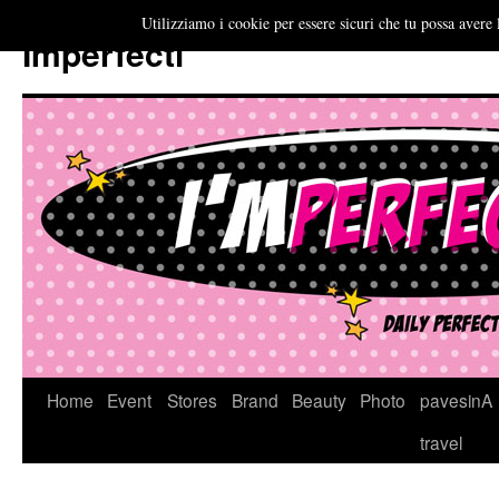
Utilizziamo i cookie per essere sicuri che tu possa avere 
Imperfecti
Vai
Home
Event
Stores
Brand
Beauty
Photo
pavesinA
al
travel
contenuto