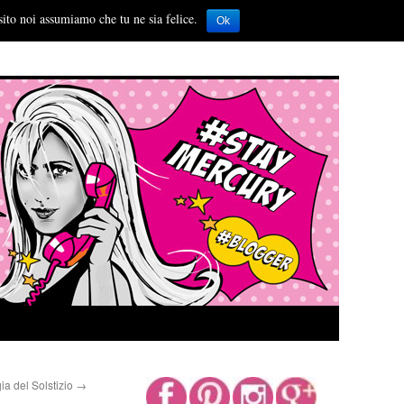
sito noi assumiamo che tu ne sia felice.
Ok
ia del Solstizio
→