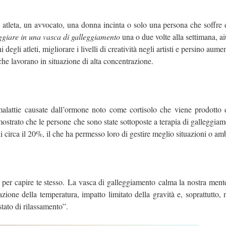
 atleta, un avvocato, una donna incinta o solo una persona che soffre 
ggiare in una vasca di galleggiamento
una o due volte alla settimana, ai
 degli atleti, migliorare i livelli di creatività negli artisti e persino aume
che lavorano in situazione di alta concentrazione.
malattie causate dall’ormone noto come cortisolo che viene prodotto d
ostrato che le persone che sono state sottoposte a terapia di galleggiam
o di circa il 20%, il che ha permesso loro di gestire meglio situazioni o amb
 e per capire te stesso. La vasca di galleggiamento calma la nostra ment
zione della temperatura, impatto limitato della gravità e, soprattutto
tato di rilassamento”.