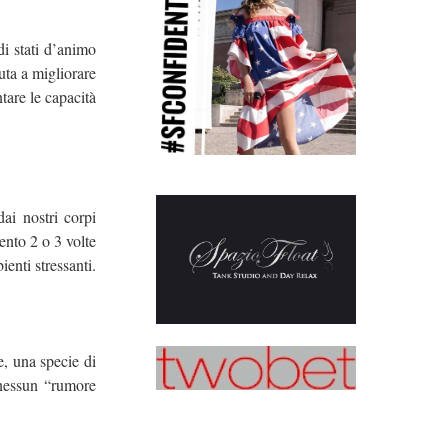
di stati d’animo
uta a migliorare
ntare le capacità
ai nostri corpi
ento 2 o 3 volte
ienti stressanti.
e, una specie di
, nessun “rumore