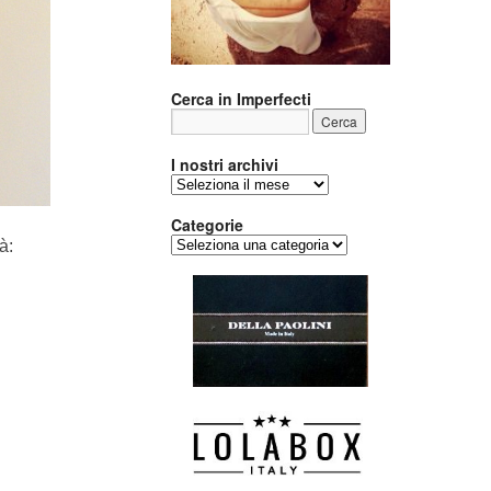
Cerca in Imperfecti
I nostri archivi
I
nostri
archivi
Categorie
Categorie
à: