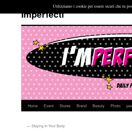
Utilizziamo i cookie per essere sicuri che tu pos
Imperfecti
Home
Event
Stores
Brand
Beauty
Photo
pav
Vai
al
←
Staying In Your Body
contenuto