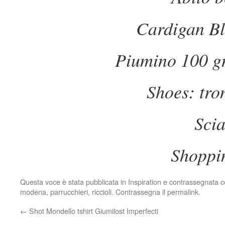
Cardigan Bl
Piumino 100 gr
Shoes: tron
Sci
Shoppi
Questa voce è stata pubblicata in
Inspiration
e contrassegnata 
modena
,
parrucchieri
,
riccioli
. Contrassegna il
permalink
.
←
Shot Mondello tshirt Giumilost Imperfecti