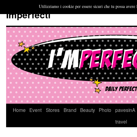
Utilizziamo i cookie per essere sicuri che tu possa avere 
Imperfecti
Vai
Home
Event
Stores
Brand
Beauty
Photo
pavesinA
al
travel
contenuto