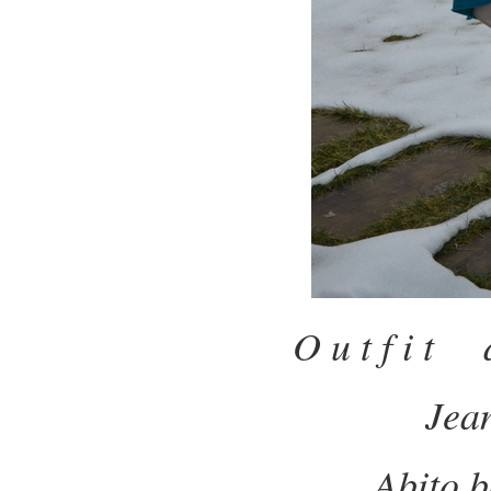
O u t f i t 
Jea
Abito b