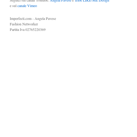
Seguici sui canali Youtube:
Angela Pavese
e
Tribe LIKE-ME Design
e sul
canale Vimeo
Imperfecti.com - Angela Pavese
Fashion Networker
Partita Iva 02765220369