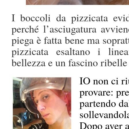
I boccoli da pizzicata ev
perché l’asciugatura avvien
piega è fatta bene ma sopratt
pizzicata esaltano i lin
bellezza e un fascino ribelle
IO non ci ri
provare: pr
partendo dal
sollevandola
Dopo aver ar