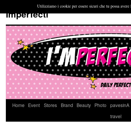
Utilizziamo i cookie per essere sicuri che tu possa avere 
Imperfecti
Vai
Home
Event
Stores
Brand
Beauty
Photo
pavesinA
al
travel
contenuto