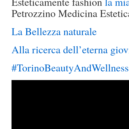
Esteticamente fashion
la mi
Petrozzino Medicina Estetic
La Bellezza naturale
Alla ricerca dell’eterna gio
#TorinoBeautyAndWellness