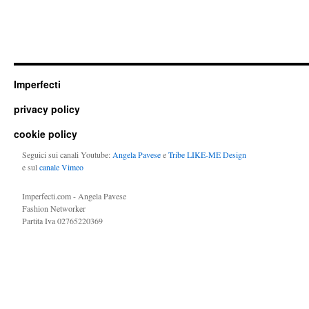
Imperfecti
privacy policy
cookie policy
Seguici sui canali Youtube:
Angela Pavese
e
Tribe LIKE-ME Design
e sul
canale Vimeo
Imperfecti.com - Angela Pavese
Fashion Networker
Partita Iva 02765220369