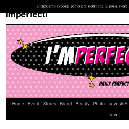
Utilizziamo i cookie per essere sicuri che tu possa avere 
Imperfecti
Vai
Home
Event
Stores
Brand
Beauty
Photo
pavesinA
al
travel
contenuto