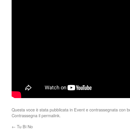
Questa voce è stata pubblicata in
Event
e contrassegnata con
b
Contrassegna il
permalink
.
←
Tu Bi No