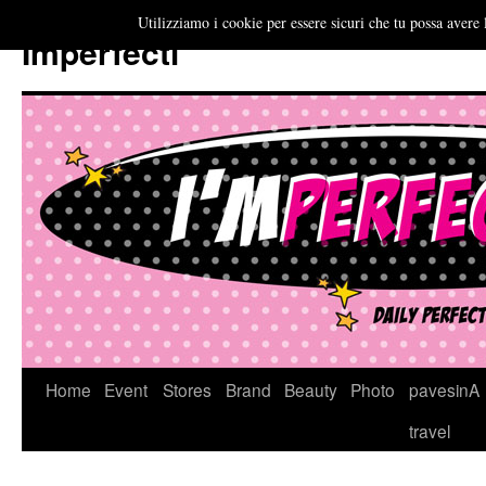
Utilizziamo i cookie per essere sicuri che tu possa avere 
Imperfecti
Vai
Home
Event
Stores
Brand
Beauty
Photo
pavesinA
al
travel
contenuto