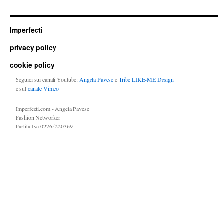
Imperfecti
privacy policy
cookie policy
Seguici sui canali Youtube:
Angela Pavese
e
Tribe LIKE-ME Design
e sul
canale Vimeo
Imperfecti.com - Angela Pavese
Fashion Networker
Partita Iva 02765220369