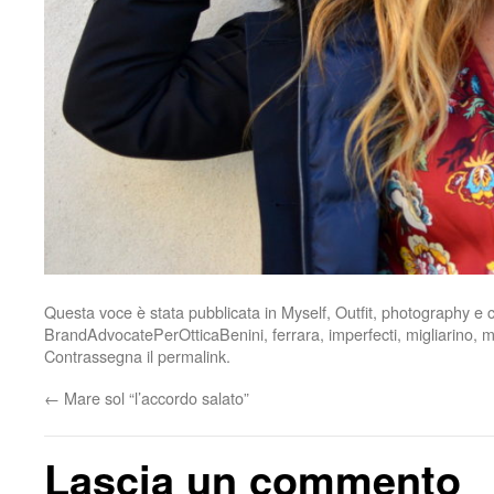
Questa voce è stata pubblicata in
Myself
,
Outfit
,
photography
e c
BrandAdvocatePerOtticaBenini
,
ferrara
,
imperfecti
,
migliarino
,
m
Contrassegna il
permalink
.
←
Mare sol “l’accordo salato”
Lascia un commento