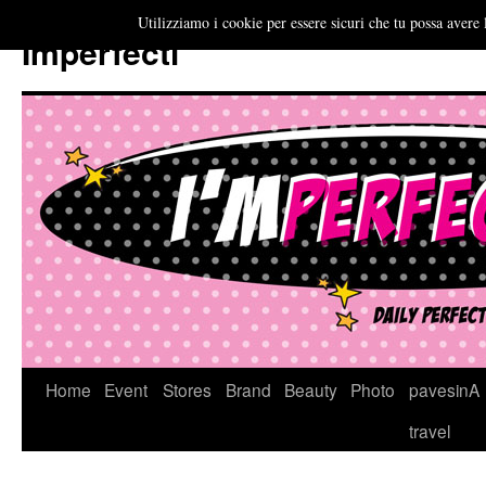
Utilizziamo i cookie per essere sicuri che tu possa avere 
Imperfecti
Vai
Home
Event
Stores
Brand
Beauty
Photo
pavesinA
al
travel
contenuto