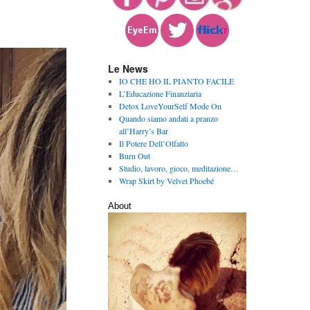
Le News
IO CHE HO IL PIANTO FACILE
L’Educazione Finanziaria
Detox LoveYourSelf Mode On
Quando siamo andati a pranzo
all’Harry’s Bar
Il Potere Dell’Olfatto
Burn Out
Studio, lavoro, gioco, meditazione…
Wrap Skirt by Velvet Phoebé
About