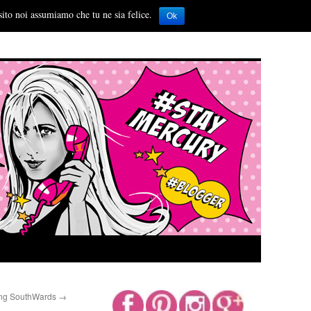
sito noi assumiamo che tu ne sia felice.
Ok
ing SouthWards
→