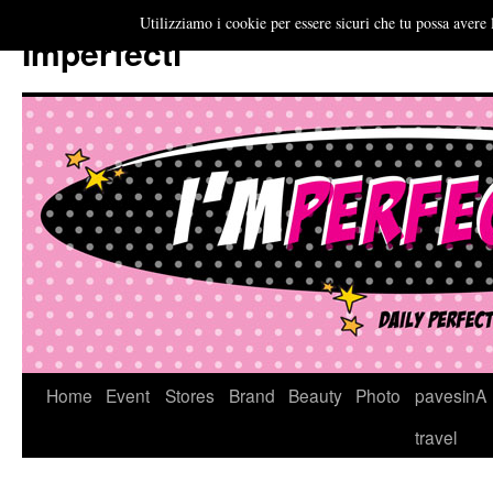
Utilizziamo i cookie per essere sicuri che tu possa avere 
Imperfecti
Vai
Home
Event
Stores
Brand
Beauty
Photo
pavesinA
al
travel
contenuto