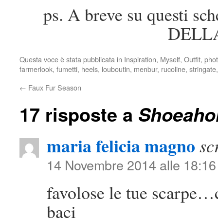
ps. A breve su questi sc
DELLA
Questa voce è stata pubblicata in
Inspiration
,
Myself
,
Outfit
,
pho
farmerlook
,
fumetti
,
heels
,
louboutin
,
menbur
,
rucoline
,
stringate
←
Faux Fur Season
17 risposte a
Shoeahol
maria felicia magno
sc
14 Novembre 2014 alle 18:16
favolose le tue scarpe…
baci