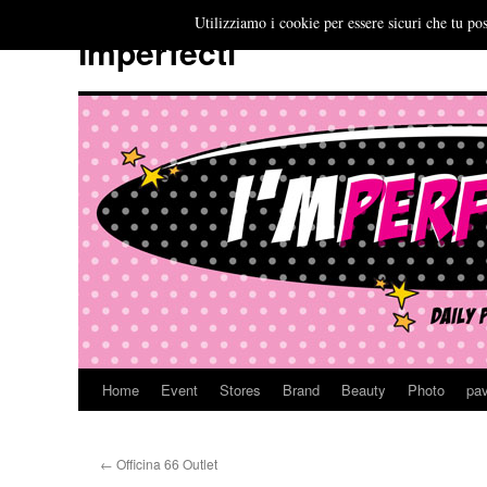
Utilizziamo i cookie per essere sicuri che tu pos
Imperfecti
Home
Event
Stores
Brand
Beauty
Photo
pav
Vai
al
←
Officina 66 Outlet
contenuto