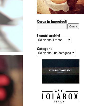
Cerca in Imperfecti
I nostri archivi
I
nostri
archivi
Categorie
Categorie