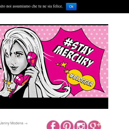
sito noi assumiamo che tu ne sia felice.
Ok
Jenny Modena
→