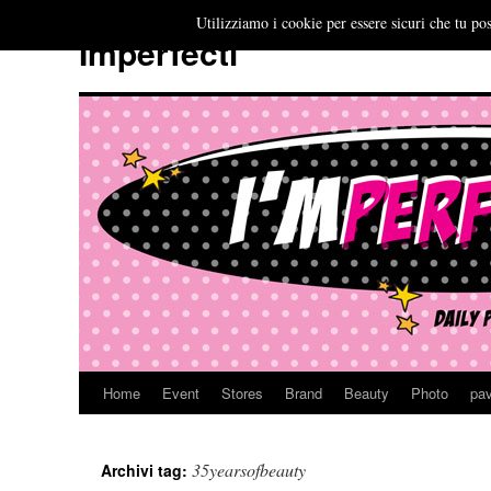
Utilizziamo i cookie per essere sicuri che tu pos
Imperfecti
Home
Event
Stores
Brand
Beauty
Photo
pav
Vai
al
35yearsofbeauty
Archivi tag:
contenuto