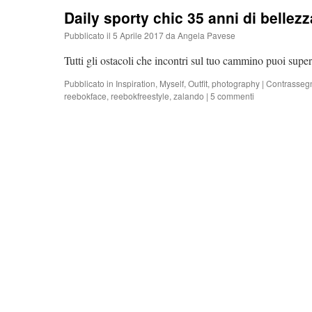
Daily sporty chic 35 anni di bellezz
Pubblicato il
5 Aprile 2017
da
Angela Pavese
Tutti gli ostacoli che incontri sul tuo cammino puoi supe
Pubblicato in
Inspiration
,
Myself
,
Outfit
,
photography
|
Contrasseg
reebokface
,
reebokfreestyle
,
zalando
|
5 commenti