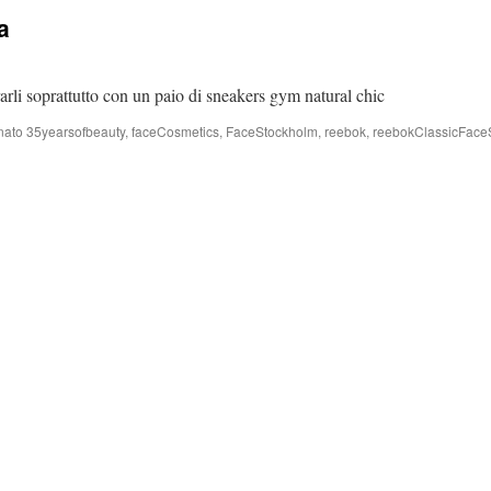
a
rarli soprattutto con un paio di sneakers gym natural chic
nato
35yearsofbeauty
,
faceCosmetics
,
FaceStockholm
,
reebok
,
reebokClassicFace