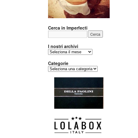
Cerca in Imperfecti
I nostri archivi
I
nostri
archivi
Categorie
Categorie