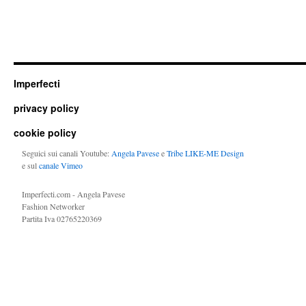
Imperfecti
privacy policy
cookie policy
Seguici sui canali Youtube:
Angela Pavese
e
Tribe LIKE-ME Design
e sul
canale Vimeo
Imperfecti.com - Angela Pavese
Fashion Networker
Partita Iva 02765220369