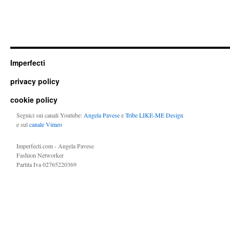
Imperfecti
privacy policy
cookie policy
Seguici sui canali Youtube:
Angela Pavese
e
Tribe LIKE-ME Design
e sul
canale Vimeo
Imperfecti.com - Angela Pavese
Fashion Networker
Partita Iva 02765220369