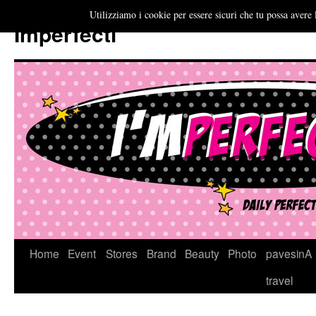
Utilizziamo i cookie per essere sicuri che tu possa avere 
Imperfecti
Vai
Home
Event
Stores
Brand
Beauty
Photo
pavesinA
al
travel
contenuto